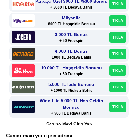
Kupaya Özel 3000 TL %300 Bonus
TIKLA
+ 3000 TL Bedava Bahis
Milyar ile
TIKLA
8000 TL Hoşgeldin Bonusu
3.000 TL Bonus
TIKLA
+ 50 Freespin
4.000 TL Bonus
TIKLA
1000 TL Bedava Bahis
10.000 TL Hoşgeldin Bonusu
TIKLA
+ 50 Freespin
5.000 TL İade Bonusu
TIKLA
+ 1000 TL Risksiz Bahis
Winnit ile 5.000 TL Hoş Geldin
Bonusu
TIKLA
+ 500 TL Bedava Bahis
Casino Maxi Giriş Yap
Casinomaxi yeni giriş adresi