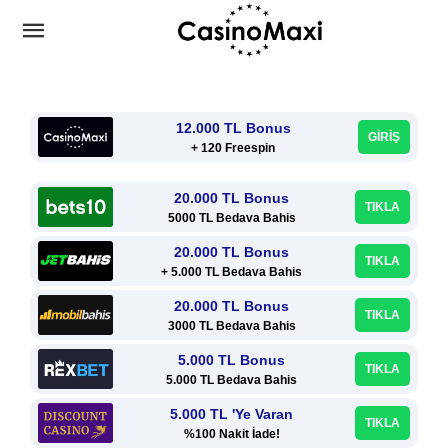
12.000 TL Bonus
GİRİŞ
+ 120 Freespin
20.000 TL Bonus
TIKLA
5000 TL Bedava Bahis
20.000 TL Bonus
TIKLA
+ 5.000 TL Bedava Bahis
20.000 TL Bonus
TIKLA
3000 TL Bedava Bahis
5.000 TL Bonus
TIKLA
5.000 TL Bedava Bahis
5.000 TL 'Ye Varan
TIKLA
%100 Nakit İade!